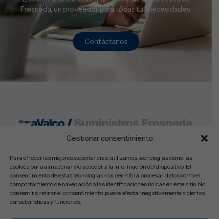
Fresneda, un proveedor para todas tus necesidades.
Contáctanos
Gestionar consentimiento
Lunes a Viernes: 08:30-14:00h y 16:00-19:30
Sabados: Cerrado
Para ofrecer las mejores experiencias, utilizamos tecnologías como las
cookies para almacenar y/o acceder a la información del dispositivo. El
consentimiento de estas tecnologías nos permitirá procesar datos como el
comportamiento de navegación o las identificaciones únicas en este sitio. No
consentir o retirar el consentimiento, puede afectar negativamente a ciertas
© Copyright 2025 Suministros Fresneda SL – Todos los derechos
características y funciones.
reservados.
Aviso Legal
Política de Privacidad