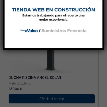
DUCHA PISCINA ANGEL SOLAR
Material exterior
659,00
€
Añadir al carrito