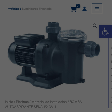
Ir
Main
al
contenido
Menu
BOMBA
Abrir
AUTOASPIRANTE
SENA
1/2
CV.
II
cantidad
Inicio
/
Piscinas
/
Material de instalación
/ BOMBA
AUTOASPIRANTE SENA 1/2 CV. II