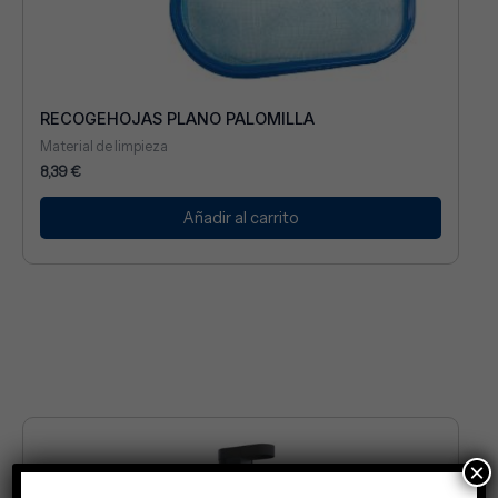
RECOGEHOJAS PLANO PALOMILLA
Material de limpieza
8,39
€
Añadir al carrito
×