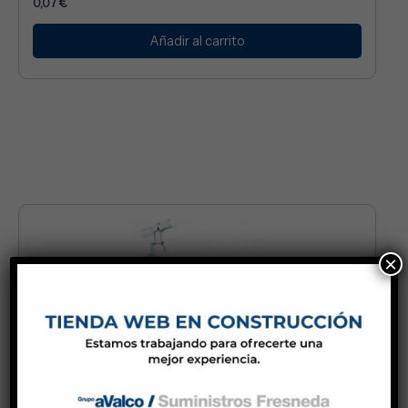
0,07
€
Añadir al carrito
×