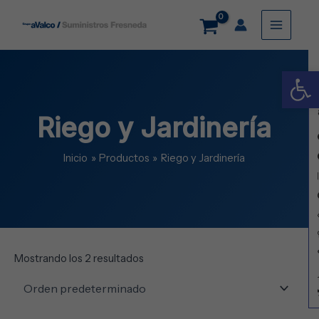
Ir
Main
al
contenido
Menu
Abrir
Riego y Jardinería
Inicio
Productos
Riego y Jardinería
Mostrando los 2 resultados