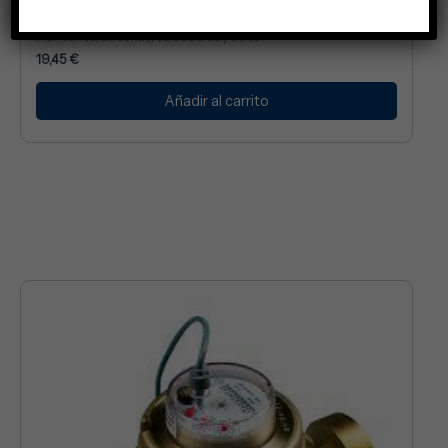
GEL DESATASCADOR CLEANER PROFI
Adhesivos, siliconas, soldaduras y otros
19,45
€
Añadir al carrito