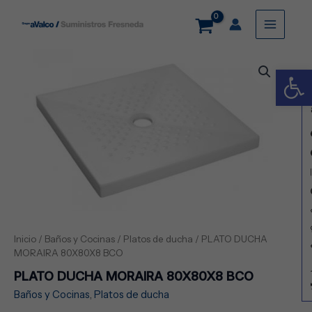
Ir
Main
al
contenido
Menu
PLATO
Abrir
DUCHA
MORAIRA
80X80X8
BCO
cantidad
Inicio
/
Baños y Cocinas
/
Platos de ducha
/ PLATO DUCHA
MORAIRA 80X80X8 BCO
PLATO DUCHA MORAIRA 80X80X8 BCO
Baños y Cocinas
,
Platos de ducha