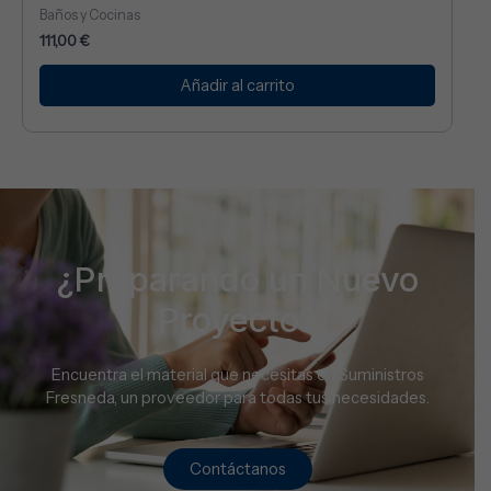
Baños y Cocinas
111,00
€
Añadir al carrito
¿Preparando un Nuevo
Proyecto?
Encuentra el material que necesitas en Suministros
Fresneda, un proveedor para todas tus necesidades.
Contáctanos