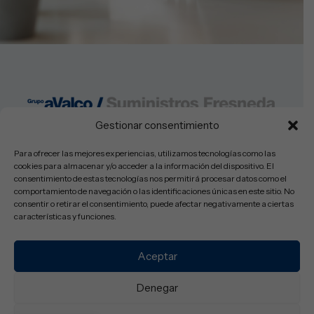
Gestionar consentimiento
Lunes a Viernes: 08:30-14:00h y 16:00-19:30
Sabados: Cerrado
Para ofrecer las mejores experiencias, utilizamos tecnologías como las
cookies para almacenar y/o acceder a la información del dispositivo. El
consentimiento de estas tecnologías nos permitirá procesar datos como el
comportamiento de navegación o las identificaciones únicas en este sitio. No
consentir o retirar el consentimiento, puede afectar negativamente a ciertas
© Copyright 2025 Suministros Fresneda SL – Todos los derechos
características y funciones.
reservados.
Aviso Legal
Política de Privacidad
Política de Cookies
Accesibilidad
Aceptar
Denegar