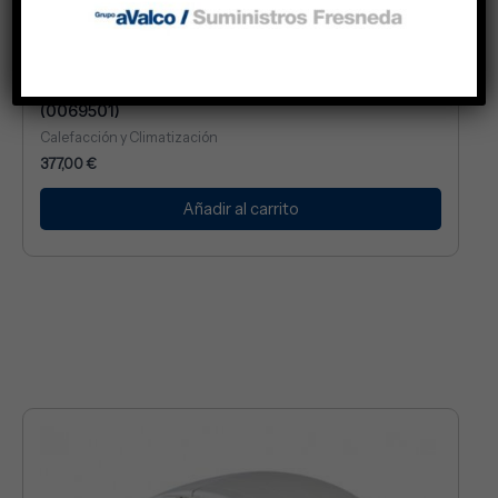
FANCOIL SABIANA CARISMA MOD.CRSO 13
(0069501)
Calefacción y Climatización
377,00
€
Añadir al carrito