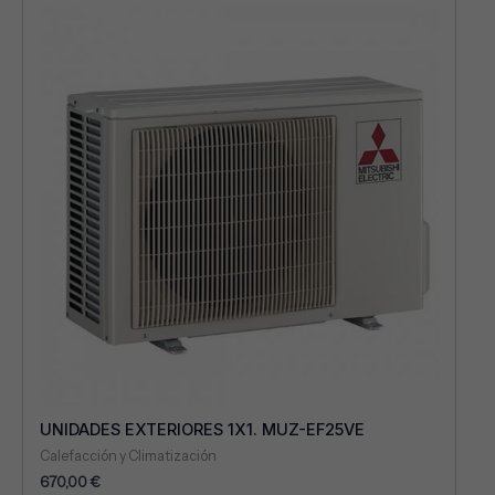
UNIDADES EXTERIORES 1X1. MUZ-EF25VE
Calefacción y Climatización
670,00
€