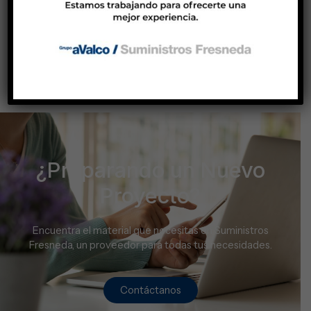
eficiencia IE3 3 x 220-240 V D / 380-415 V Y hasta 2,2 kW
desde 3,0 hasta 5,5kW: 3 x 380-415 V D 50Hz desde 7,5 kW:
3 x 380-415 V D / 660-690 V Y 50 Hz
¿Preparando un Nuevo
Proyecto?
Encuentra el material que necesitas en Suministros
Fresneda, un proveedor para todas tus necesidades.
Contáctanos