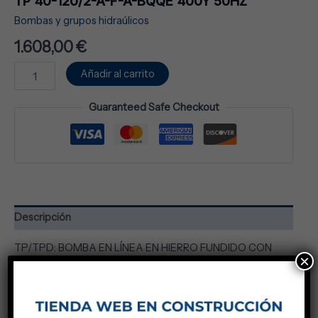
TP 40-120/2-A-F-A-BQQE 400Y 50HZ
Bombas y grupos hidraúlicos
1.608,00
€
Añadir al carrito
Guaranteed Safe Checkout
Descripción
TP/TPD: BOMBA EN LÍNEA EN HIERRO FUNDIDO CON
×
ELECTROREVESTIMIENTO, UNA VELOCIDAD.
Temperatura del líquido: Agua limpia / Glicol: -25 °C a + 120
°C Cierre mecánico: Agua limpia / Glicol: BQQE – Otros
bajo pedido. Motor: IP55, clase de aislamiento F, clase de