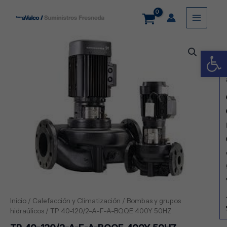
Ir
Main
al
contenido
Menu
TP
Abrir
40-
120/2-
A-
F-
A-
BQQE
400Y
50HZ
cantidad
Inicio
/
Calefacción y Climatización
/
Bombas y grupos
hidraúlicos
/ TP 40-120/2-A-F-A-BQQE 400Y 50HZ