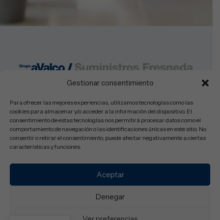
Gestionar consentimiento
Lunes a Viernes: 08:30-14:00h y 16:00-19:30
Sabados: Cerrado
Para ofrecer las mejores experiencias, utilizamos tecnologías como las
cookies para almacenar y/o acceder a la información del dispositivo. El
consentimiento de estas tecnologías nos permitirá procesar datos como el
comportamiento de navegación o las identificaciones únicas en este sitio. No
consentir o retirar el consentimiento, puede afectar negativamente a ciertas
© Copyright 2025 Suministros Fresneda SL – Todos los derechos
características y funciones.
reservados.
Aviso Legal
Política de Privacidad
Política de Cookies
Accesibilidad
Aceptar
Denegar
Ver preferencias