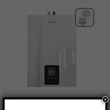
×
CALENTADOR ESTANCO LOW NOX 14LIT
Calentadores a gas