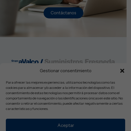
Contáctanos
Gestionar consentimiento
Lunes a Viernes: 08:30-14:00h y 16:00-19:30
Sabados: Cerrado
Para ofrecer las mejores experiencias, utilizamos tecnologías como las
cookies para almacenar y/o acceder a la información del dispositivo. El
consentimiento de estas tecnologías nos permitirá procesar datos como el
comportamiento de navegación o las identificaciones únicas en este sitio. No
consentir o retirar el consentimiento, puede afectar negativamente a ciertas
© Copyright 2025 Suministros Fresneda SL – Todos los derechos
características y funciones.
reservados.
Aviso Legal
Política de Privacidad
Política de Cookies
Accesibilidad
Aceptar