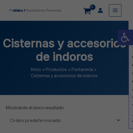
Ir
Main
al
contenido
Menu
Abrir
Cisternas y accesorios
de indoros
Inicio
Productos
Fontanería
Cisternas y accesorios de indoros
Mostrando el único resultado