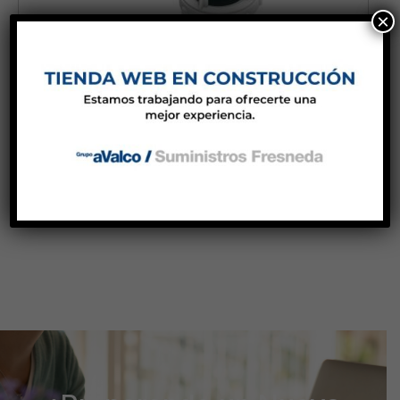
×
DESCARGA.DOBLE PULSA.»DENIA»CON
BASE(CAJA)
Cisternas y accesorios de indoros
18,60
€
Añadir al carrito