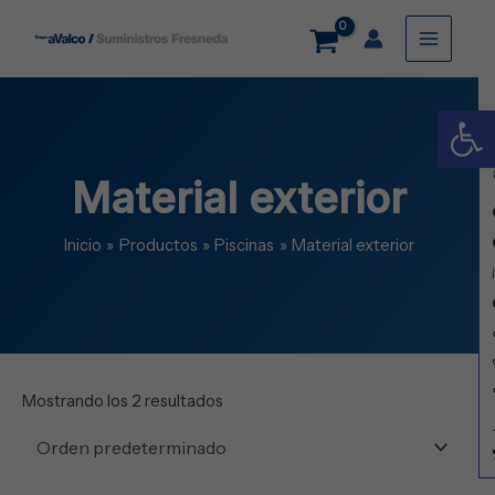
Ir
Main
al
contenido
Menu
Abrir
Material exterior
Inicio
Productos
Piscinas
Material exterior
Mostrando los 2 resultados