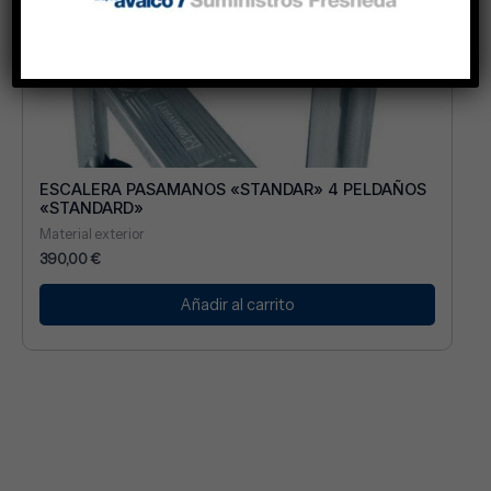
ESCALERA PASAMANOS «STANDAR» 4 PELDAÑOS
«STANDARD»
Material exterior
390,00
€
Añadir al carrito