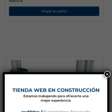
659,00
€
Añadir al carrito
×