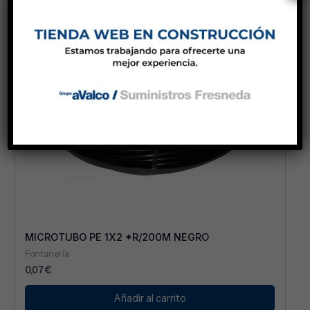
MICROTUBO PE 1X2 *R/200M NEGRO
Fontanería
0,07
€
Añadir al carrito