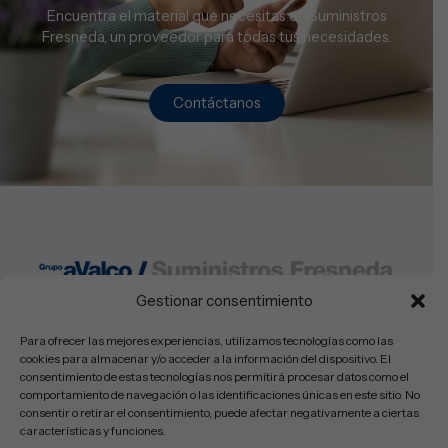
Encuentra el material que necesitas en Suministros
Fresneda, un proveedor para todas tus necesidades.
Contáctanos
Gestionar consentimiento
Lunes a Viernes: 08:30-14:00h y 16:00-19:30
Sabados: Cerrado
Para ofrecer las mejores experiencias, utilizamos tecnologías como las
cookies para almacenar y/o acceder a la información del dispositivo. El
consentimiento de estas tecnologías nos permitirá procesar datos como el
comportamiento de navegación o las identificaciones únicas en este sitio. No
consentir o retirar el consentimiento, puede afectar negativamente a ciertas
© Copyright 2025 Suministros Fresneda SL – Todos los derechos
características y funciones.
reservados.