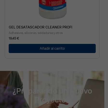
GEL DESATASCADOR CLEANER PROFI
Adhesivos, siliconas, soldaduras y otros
19,45
€
Añadir al carrito
¿Preparando un Nuevo
Proyecto?