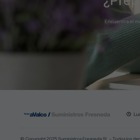
¿Prep
Encuentra el ma
Lu
© Copyright 2025 Suministros Fresneda SL – Todos los de