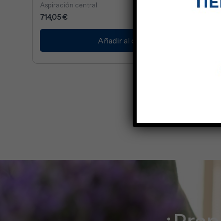
Aspiración central
714,05
€
Añadir al carrito