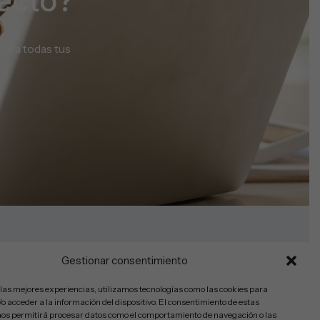
ecto?
para todas tus
rado
Gestionar consentimiento
 las mejores experiencias, utilizamos tecnologías como las cookies para
o acceder a la información del dispositivo. El consentimiento de estas
nos permitirá procesar datos como el comportamiento de navegación o las
rivacidad
Política de Cookies
Accesibilidad