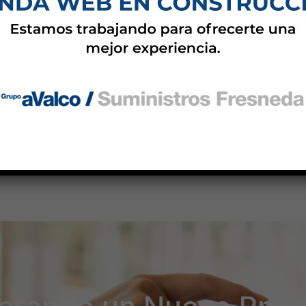
487,00
€
Añadir al carrito